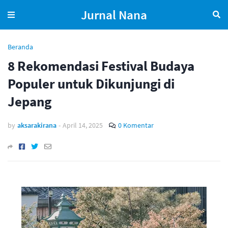
Jurnal Nana
Beranda
8 Rekomendasi Festival Budaya
Populer untuk Dikunjungi di
Jepang
by
aksarakirana
-
April 14, 2025
0 Komentar